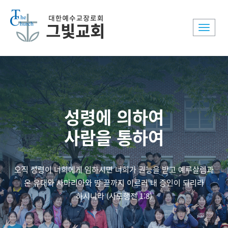
Toggle
naviga
성령에 의하여
사람을 통하여
오직 성령이 너희에게 임하시면 너희가 권능을 받고 예루살렘과
온 유대와 사마리아와 땅 끝까지 이르러 내 증인이 되리라
하시니라 (사도행전 1:8)