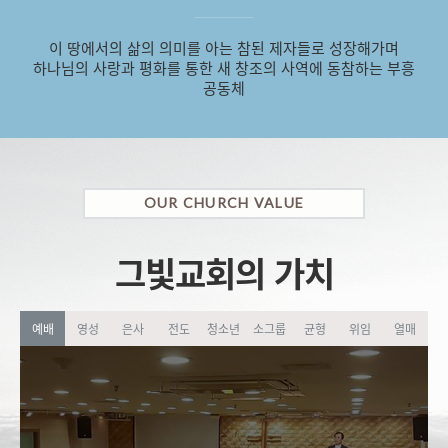
이 땅에서의 삶의 의미를 아는 참된 제자들로 성장해가며
하나님의 사랑과 평화를 통한 새 창조의 사역에 동참하는 부흥
공동체
OUR CHURCH VALUE
그빛교회의 가치
예배
영성
은사
전도
청소년
소그룹
균형
위임
열매