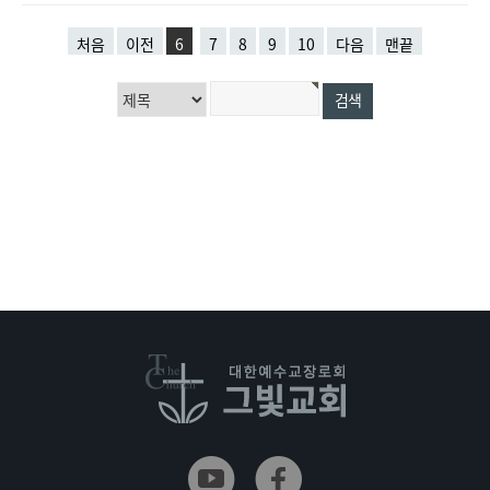
처음
이전
6
7
8
9
10
다음
맨끝