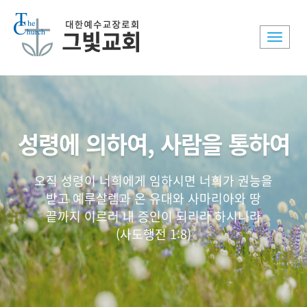
Toggle
naviga
성령에 의하여, 사람을 통하여
오직 성령이 너희에게 임하시면 너희가 권능을
받고 예루살렘과 온 유대와 사마리아와 땅
끝까지 이르러 내 증인이 되리라 하시니라
(사도행전 1:8)