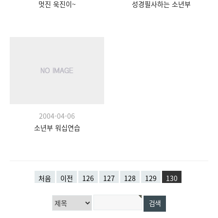
멋진 욱진이~
성경필사하는 소년부
2004-04-06
소년부 워십연습
처음
이전
126
127
128
129
130