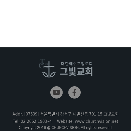
Addr.
[07639] 서울특별시 강서구 내발산동 701-15 그빛교회
Tel.
02-2662-1903~4
Website.
www.churchvision.net
CHURCHVISION.
Copyright 2018 @
All rights reserved.