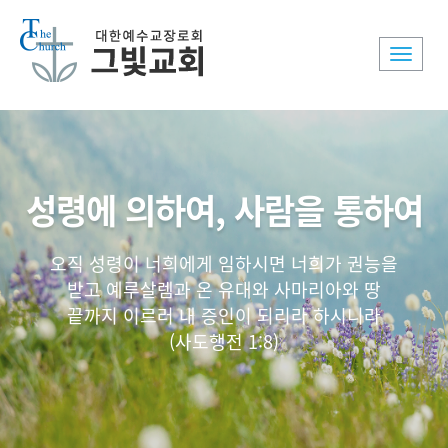
Toggle
naviga
성령에 의하여, 사람을 통하여
오직 성령이 너희에게 임하시면 너희가 권능을
받고 예루살렘과 온 유대와 사마리아와 땅
끝까지 이르러 내 증인이 되리라 하시니라
(사도행전 1:8)