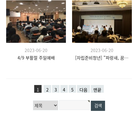
2023-06-20
2023-06-20
4/9 부활절 주일예배
[자립준비청년] "파랑새, 꿈을 향한 날갯짓" 발대식
1
2
3
4
5
다음
맨끝