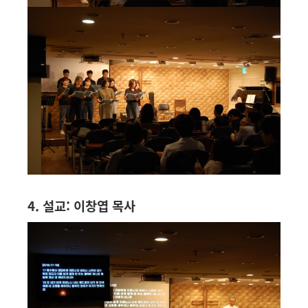
4. 설교: 이창엽 목사