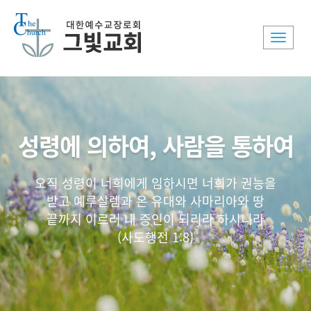
Toggle
naviga
성령에 의하여, 사람을 통하여
오직 성령이 너희에게 임하시면 너희가 권능을
받고 예루살렘과 온 유대와 사마리아와 땅
끝까지 이르러 내 증인이 되리라 하시니라
(사도행전 1:8)