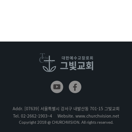
Addr.
[07639] 서울특별시 강서구 내발산동 701-15 그빛교회
Tel.
02-2662-1903~4
Website.
www.churchvision.net
CHURCHVISION.
Copyright 2018 @
All rights reserved.