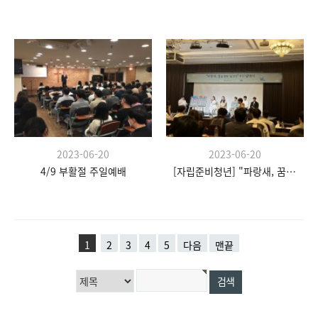
2023-06-20
2023-06-20
4/9 부활절 주일예배
[자립준비청년] "파랑새, 꿈을 향한 날갯짓" 발대식
1
2
3
4
5
다음
맨끝