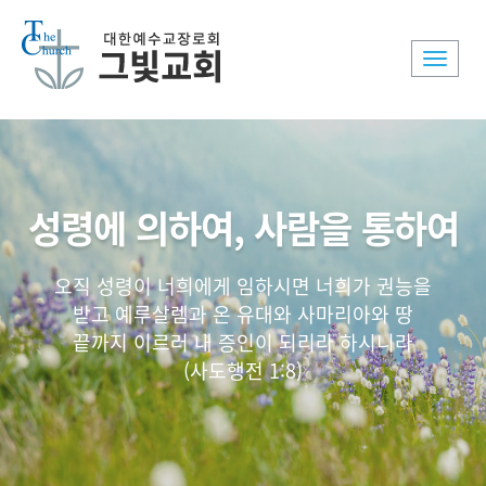
Toggle
naviga
성령에 의하여, 사람을 통하여
오직 성령이 너희에게 임하시면 너희가 권능을
받고 예루살렘과 온 유대와 사마리아와 땅
끝까지 이르러 내 증인이 되리라 하시니라
(사도행전 1:8)