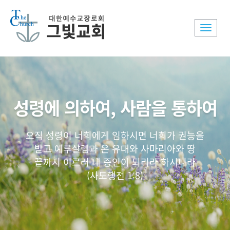
Toggle
naviga
성령에 의하여, 사람을 통하여
오직 성령이 너희에게 임하시면 너희가 권능을
받고 예루살렘과 온 유대와 사마리아와 땅
끝까지 이르러 내 증인이 되리라 하시니라
(사도행전 1:8)