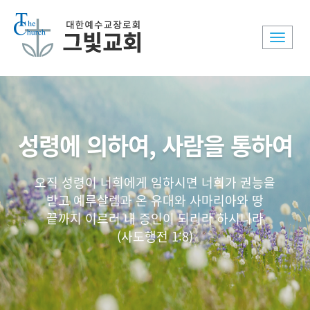
Toggle
naviga
성령에 의하여, 사람을 통하여
오직 성령이 너희에게 임하시면 너희가 권능을
받고 예루살렘과 온 유대와 사마리아와 땅
끝까지 이르러 내 증인이 되리라 하시니라
(사도행전 1:8)