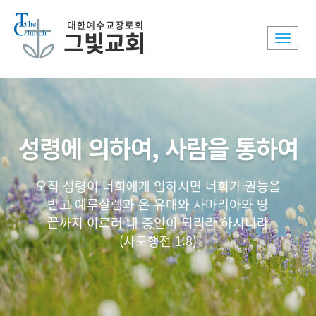
Toggle
naviga
성령에 의하여, 사람을 통하여
오직 성령이 너희에게 임하시면 너희가 권능을
받고 예루살렘과 온 유대와 사마리아와 땅
끝까지 이르러 내 증인이 되리라 하시니라
(사도행전 1:8)