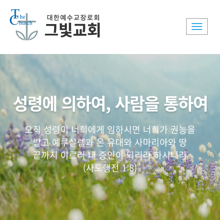
Toggle
naviga
성령에 의하여, 사람을 통하여
오직 성령이 너희에게 임하시면 너희가 권능을
받고 예루살렘과 온 유대와 사마리아와 땅
끝까지 이르러 내 증인이 되리라 하시니라
(사도행전 1:8)