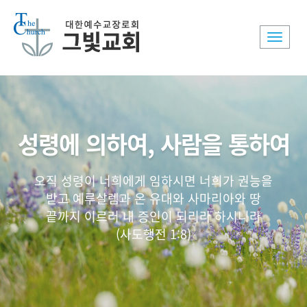
Toggle
naviga
성령에 의하여, 사람을 통하여
오직 성령이 너희에게 임하시면 너희가 권능을
받고 예루살렘과 온 유대와 사마리아와 땅
끝까지 이르러 내 증인이 되리라 하시니라
(사도행전 1:8)