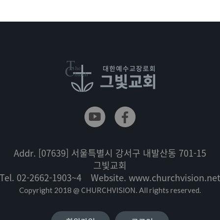
Addr.
[07639] 서울특별시 강서구 내발산동 701-15
그빛교회
Tel.
02-2662-1903~4
Website.
www.churchvision.ne
CHURCHVISION.
Copyright 2018 @
All rights reserved.