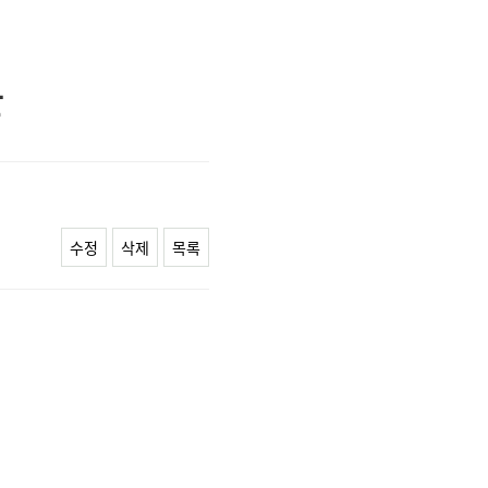
관
수정
삭제
목록