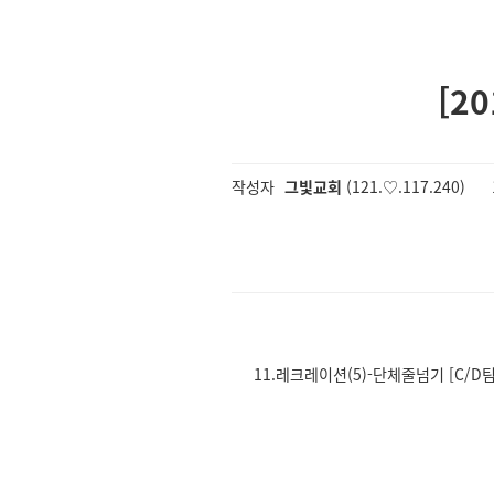
[2
작성자
그빛교회
(121.♡.117.240)
11.레크레이션(5)-단체줄넘기 [C/D팀